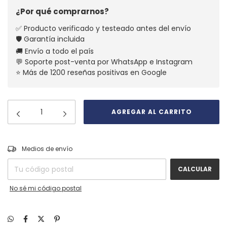
¿Por qué comprarnos?
✅ Producto verificado y testeado antes del envío
🛡️ Garantía incluida
🚚 Envío a todo el país
💬 Soporte post-venta por WhatsApp e Instagram
⭐ Más de 1200 reseñas positivas en Google
CAMBIAR CP
Entregas para el CP:
Medios de envío
CALCULAR
No sé mi código postal