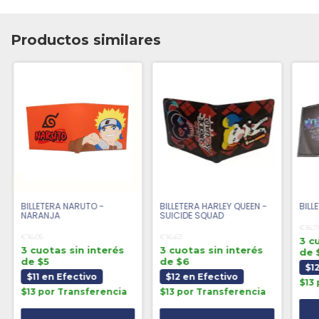
Productos similares
BILLETERA NARUTO -
BILLETERA HARLEY QUEEN -
BILL
NARANJA
SUICIDE SQUAD
€16,7
€16,05
€16,63
3 c
3 cuotas sin interés
3 cuotas sin interés
de 
de $5
de $6
$1
$11 en Efectivo
$12 en Efectivo
$13
$13 por Transferencia
$13 por Transferencia