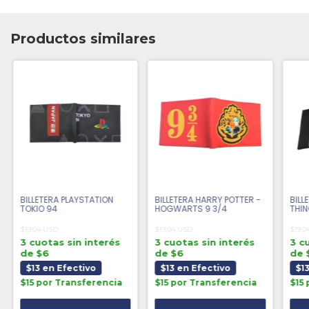
Productos similares
BILLETERA PLAYSTATION
BILLETERA HARRY POTTER -
BILL
TOKIO 94
HOGWARTS 9 3/4
THI
$19.04 USD
$19.04 USD
$19.0
3 cuotas sin interés
3 cuotas sin interés
3 c
de $6
de $6
de 
$13 en Efectivo
$13 en Efectivo
$1
$15 por Transferencia
$15 por Transferencia
$15