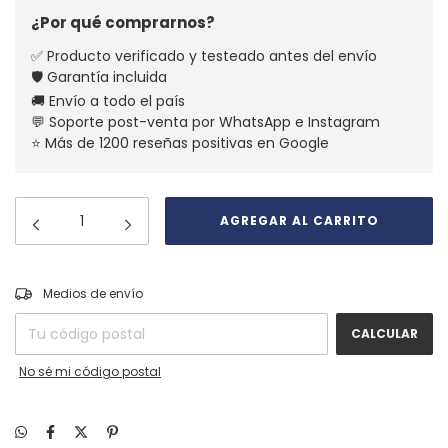
¿Por qué comprarnos?
✅ Producto verificado y testeado antes del envío
🛡️ Garantía incluida
🚚 Envío a todo el país
💬 Soporte post-venta por WhatsApp e Instagram
⭐ Más de 1200 reseñas positivas en Google
CAMBIAR CP
Entregas para el CP:
Medios de envío
CALCULAR
No sé mi código postal