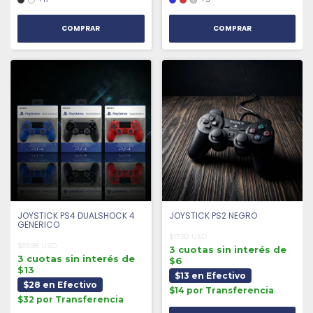
COMPRAR
COMPRAR
JOYSTICK PS4 DUALSHOCK 4
JOYSTICK PS2 NEGRO
GENERICO
$17.92 USD
$39.98 USD
3 cuotas sin interés de
3 cuotas sin interés de
$6
$13
$13 en Efectivo
$28 en Efectivo
$14 por Transferencia
$32 por Transferencia