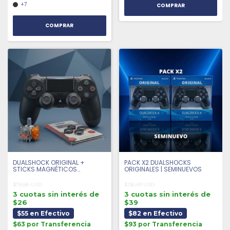
+7
COMPRAR
DUALSHOCK ORIGINAL +
PACK X2 DUALSHOCKS
STICKS MAGNÉTICOS
ORIGINALES | SEMINUEVOS
ANTIDRIFT + 4 GRIPS |
SEMINUEVO
$78.86 USD
$116.49 USD
3 cuotas sin interés de
3 cuotas sin interés de
$26
$39
$55 en Efectivo
$82 en Efectivo
$63 por Transferencia
$93 por Transferencia