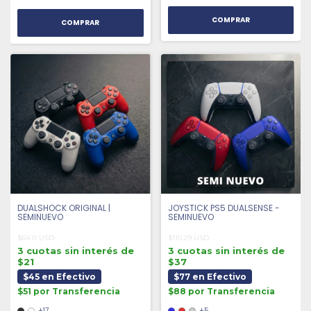
COMPRAR
COMPRAR
DUALSHOCK ORIGINAL |
JOYSTICK PS5 DUALSENSE -
SEMINUEVO
SEMINUEVO
$64.11 USD
$110.29 USD
3 cuotas sin interés de
3 cuotas sin interés de
$21
$37
$45 en Efectivo
$77 en Efectivo
$51 por Transferencia
$88 por Transferencia
+17
+5