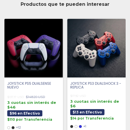
Productos que te pueden interesar
JOYSTICK PS5 DUALSENSE
JOYSTICK PS3 DUALSHOCK 3 -
NUEVO
REPLICA
$17.92 USD
$148.20 USD
$137.17 USD
3 cuotas sin interés de
3 cuotas sin interés de
$6
$46
$13 en Efectivo
$96 en Efectivo
$14 por Transferencia
$110 por Transferencia
+1
+12