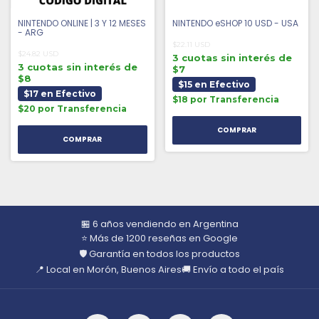
NINTENDO ONLINE | 3 Y 12 MESES
NINTENDO eSHOP 10 USD - USA
- ARG
$22.11 USD
$24.82 USD
3 cuotas sin interés de
3 cuotas sin interés de
$7
$8
$15 en Efectivo
$17 en Efectivo
$18 por Transferencia
$20 por Transferencia
COMPRAR
🏪 6 años vendiendo en Argentina
⭐ Más de 1200 reseñas en Google
🛡️ Garantía en todos los productos
📍 Local en Morón, Buenos Aires
🚚 Envío a todo el país