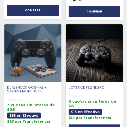
COMPRAR
COMPRAR
DUALSHOCK ORIGINAL +
JOYSTICK PS2 NEGRO
STICKS MAGNÉTICOS
ANTIDRIFT + 4 GRIPS |
$17.92 USD
SEMINUEVO
$78.86 USD
3 cuotas sin interés de
3 cuotas sin interés de
$6
$26
$13 en Efectivo
$55 en Efectivo
$14 por Transferencia
$63 por Transferencia