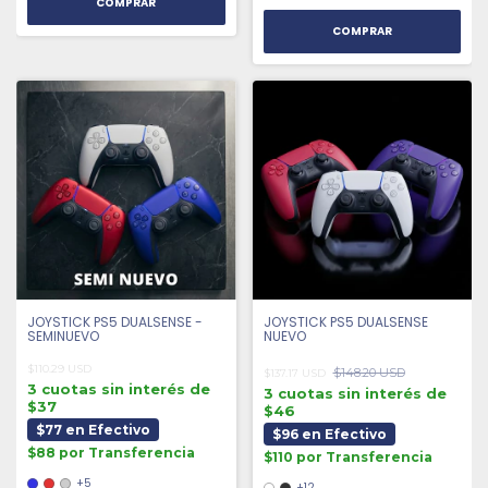
COMPRAR
JOYSTICK PS5 DUALSENSE -
JOYSTICK PS5 DUALSENSE
SEMINUEVO
NUEVO
$110.29 USD
$148.20 USD
$137.17 USD
3 cuotas sin interés de
3 cuotas sin interés de
$37
$46
$77 en Efectivo
$96 en Efectivo
$88 por Transferencia
$110 por Transferencia
+5
+12