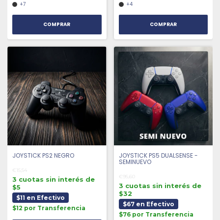
+7
+4
COMPRAR
COMPRAR
JOYSTICK PS2 NEGRO
JOYSTICK PS5 DUALSENSE -
SEMINUEVO
€15,54
€95,60
3 cuotas sin interés de
3 cuotas sin interés de
$5
$32
$11 en Efectivo
$67 en Efectivo
$12 por Transferencia
$76 por Transferencia