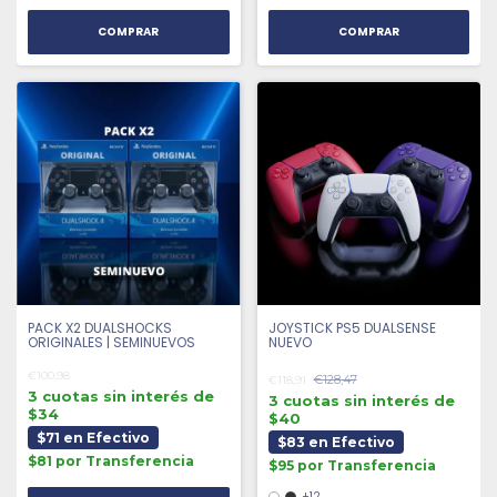
COMPRAR
COMPRAR
PACK X2 DUALSHOCKS
JOYSTICK PS5 DUALSENSE
ORIGINALES | SEMINUEVOS
NUEVO
€100,98
€128,47
€118,91
3 cuotas sin interés de
3 cuotas sin interés de
$34
$40
$71 en Efectivo
$83 en Efectivo
$81 por Transferencia
$95 por Transferencia
+12