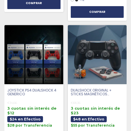
COMPRAR
JOYSTICK PS4 DUALSHOCK 4
DUALSHOCK ORIGINAL +
GENERICO
STICKS MAGNÉTICOS
ANTIDRIFT + 4 GRIPS |
SEMINUEVO
€34,66
€68,36
3 cuotas sin interés de
3 cuotas sin interés de
$12
$23
$24 en Efectivo
$48 en Efectivo
$28 por Transferencia
$55 por Transferencia