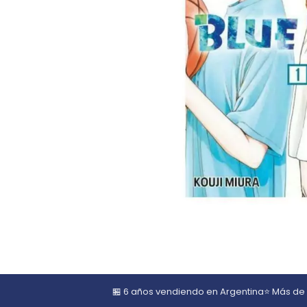
🏪 6 años vendiendo en Argentina
⭐ Más de