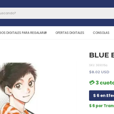
GOS DIGITALES PARA REGALAR🎁
OFERTAS DIGITALES
CONSOLAS
BLUE 
SKU:
369015a
$8.02 USD
💳 3 cuota
$ 6 en Efe
$ 6 por Tra