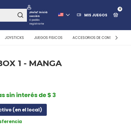
0
¡Hola!
Iniciá
MIS JUEGOS
sesión
O podés
registrarte
JOYSTICKS
JUEGOS FISICOS
ACCESORIOS DE CONSOLAS
BOX 1 - MANGA
s sin interés de $ 3
ctivo (en el local)
nsferencia