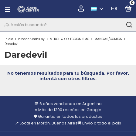
0
Inicio
>
breadcrumbs.py
>
MERCH & COLECCIONISMO
>
MANGAS/COMICS
>
Daredevil
Daredevil
No tenemos resultados para tu búsqueda. Por favor,
intentá con otros filtros.
🏪 6 años vendiendo en Argentina
⭐ Más de 1200 reseñas en Google
🛡️ Garantía en todos los productos
📍 Local en Morón, Buenos Aires
🚚 Envío a todo el país