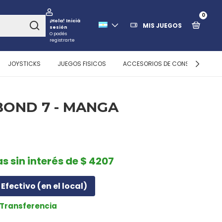
0
¡Hola!
Iniciá
MIS JUEGOS
sesión
O podés
registrarte
JOYSTICKS
JUEGOS FISICOS
ACCESORIOS DE CONSOLAS
OND 7 - MANGA
as sin interés de $ 4207
Efectivo (en el local)
r Transferencia