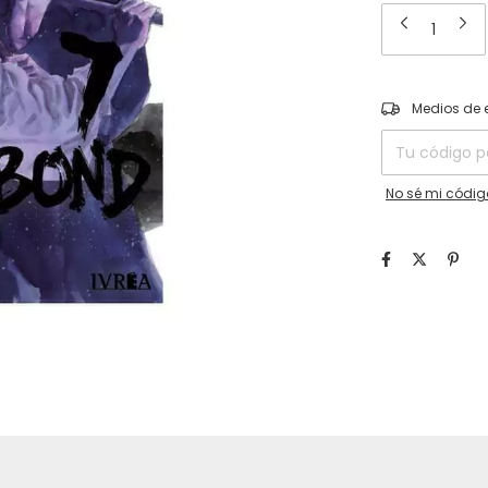
Entregas para el
Medios de 
No sé mi códig