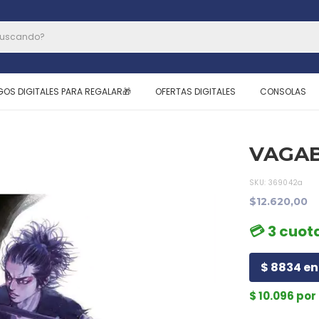
GOS DIGITALES PARA REGALAR🎁
OFERTAS DIGITALES
CONSOLAS
VAGAB
SKU:
369042a
$12.620,00
💳 3 cuot
$ 8834 en 
$ 10.096 po