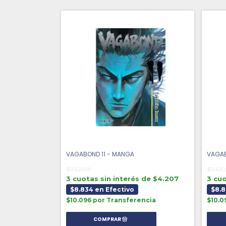
VAGABOND 11 - MANGA
VAGAB
$12.620,00
$12.620
3 cuotas sin interés de $4.207
3 cuo
$8.834 en Efectivo
$8.8
$10.096 por Transferencia
$10.0