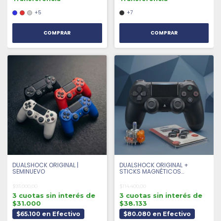
+5
+7
COMPRAR
COMPRAR
DUALSHOCK ORIGINAL |
DUALSHOCK ORIGINAL +
SEMINUEVO
STICKS MAGNÉTICOS
ANTIDRIFT + 4 GRIPS |
SEMINUEVO
$93.000,00
$114.400,00
3 cuotas sin interés de
3 cuotas sin interés de
$31.000
$38.133
$65.100 en Efectivo
$80.080 en Efectivo