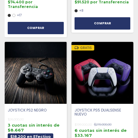
$74.400 por
$91.520 por Transferencia
Transferencia
+8
+17
COMPRAR
COMPRAR
GRATIS
JOYSTICK PS2 NEGRO
JOYSTICK PS5 DUALSENSE
NUEVO
$26.000,00
$215.000,00
3 cuotas sin interés de
$199.000,00
$8.667
6 cuotas sin interés de
$33.167
$18.200 en Efectivo