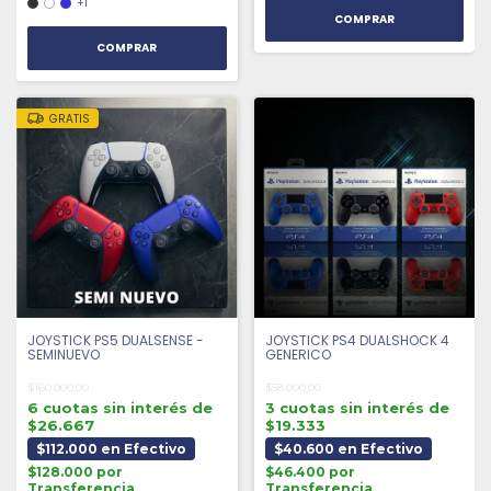
+1
COMPRAR
GRATIS
JOYSTICK PS5 DUALSENSE -
JOYSTICK PS4 DUALSHOCK 4
SEMINUEVO
GENERICO
$160.000,00
$58.000,00
6 cuotas sin interés de
3 cuotas sin interés de
$26.667
$19.333
$112.000 en Efectivo
$40.600 en Efectivo
$128.000 por
$46.400 por
Transferencia
Transferencia