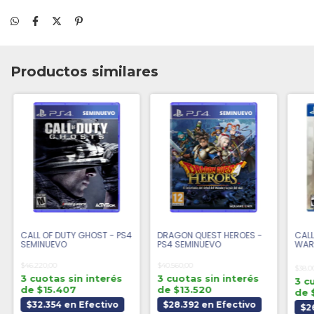
Productos similares
CALL OF DUTY GHOST - PS4
DRAGON QUEST HEROES -
CALL
SEMINUEVO
PS4 SEMINUEVO
WARF
$46.220,00
$40.560,00
$38.0
3 cuotas sin interés
3 cuotas sin interés
3 c
de $15.407
de $13.520
de 
$32.354 en Efectivo
$28.392 en Efectivo
$2