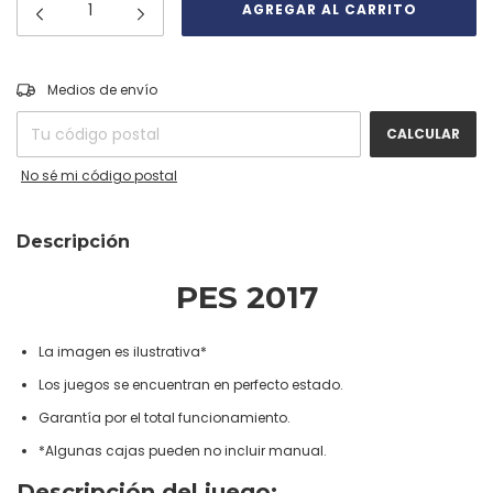
CAMBIAR CP
Entregas para el CP:
Medios de envío
CALCULAR
No sé mi código postal
Descripción
PES 2017
La imagen es ilustrativa*
Los juegos se encuentran en perfecto estado.
Garantía por el total funcionamiento.
*Algunas cajas pueden no incluir manual.
Descripción del juego: