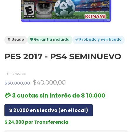
♻️ Usado
🛡️ Garantía incluida
✅ Probado y verificado
PES 2017 - PS4 SEMINUEVO
SKU:
276503a
$40.000,00
$30.000,00
💳 3 cuotas sin interés de $ 10.000
$ 21.000 en Efectivo (en el local)
$ 24.000 por Transferencia