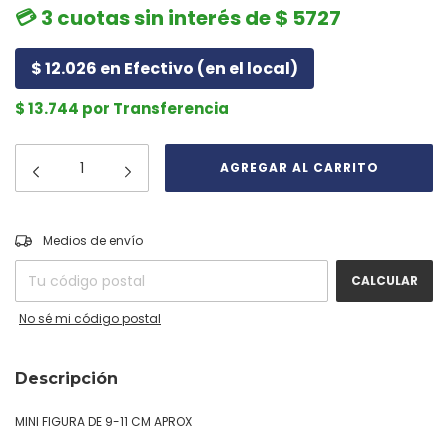
💳 3 cuotas sin interés de $ 5727
$ 12.026 en Efectivo (en el local)
$ 13.744 por Transferencia
CAMBIAR CP
Entregas para el CP:
Medios de envío
CALCULAR
No sé mi código postal
Descripción
MINI FIGURA DE 9-11 CM APROX