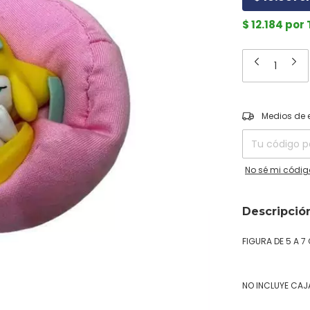
$ 12.184 por
Entregas para el
Medios de 
No sé mi códig
Descripció
FIGURA DE 5 A 
NO INCLUYE CAJ