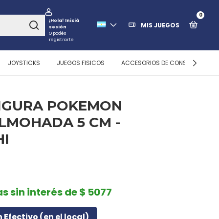
0
¡Hola!
Iniciá
MIS JUEGOS
sesión
O podés
registrarte
JOYSTICKS
JUEGOS FISICOS
ACCESORIOS DE CONSOLAS
FIGURA POKEMON
LMOHADA 5 CM -
HI
as sin interés de $ 5077
n Efectivo (en el local)