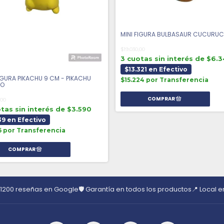
MINI FIGURA BULBASAUR CUCURU
$19.030,00
3 cuotas sin interés de $6.
$13.321 en Efectivo
FIGURA PIKACHU 9 CM - PIKACHU
$15.224 por Transferencia
DO
,00
tas sin interés de $3.590
39 en Efectivo
6 por Transferencia
 1200 reseñas en Google
🛡️ Garantía en todos los productos
📍 Local 