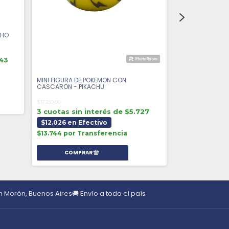
CHO
FIGURA POKEMO
EVERGREEN POKE
343
$52.000,00
3 cuotas sin 
MINI FIGURA DE POKEMON CON
$36.400 en E
CASCARON - PIKACHU
$41.600 por T
$17.180,00
3 cuotas sin interés de $5.727
$12.026 en Efectivo
$13.744 por Transferencia
en Morón, Buenos Aires
🚚 Envío a todo el país