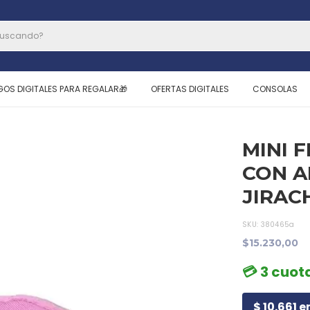
GOS DIGITALES PARA REGALAR🎁
OFERTAS DIGITALES
CONSOLAS
MINI 
CON A
JIRAC
SKU:
380465a
$15.230,00
💳 3 cuot
$ 10.661 e