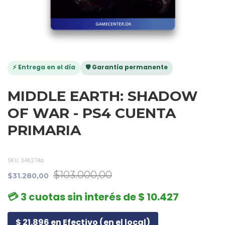
⚡ Entrega en el día
🛡️ Garantía permanente
MIDDLE EARTH: SHADOW
OF WAR - PS4 CUENTA
PRIMARIA
SKU:
346274a
$103.000,00
$31.280,00
💳 3 cuotas sin interés de $ 10.427
$ 21.896 en Efectivo (en el local)