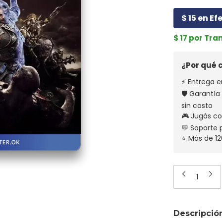
$ 15 en Ef
$ 17 por Tra
¿Por qué
⚡ Entrega e
🛡️ Garantí
sin costo
🎮 Jugás co
💬 Soporte
⭐ Más de 12
Descripció