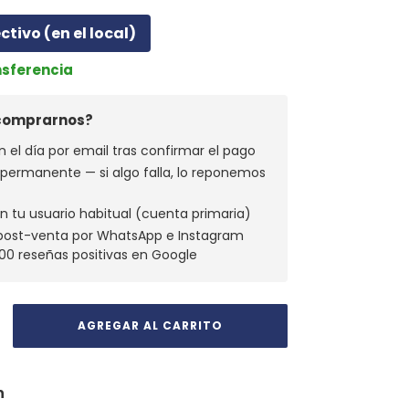
ectivo (en el local)
nsferencia
 comprarnos?
n el día por email tras confirmar el pago
a permanente — si algo falla, lo reponemos
n tu usuario habitual (cuenta primaria)
 post-venta por WhatsApp e Instagram
00 reseñas positivas en Google
n