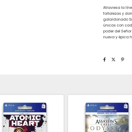
Atraviesa la lín
fortalezas y d
galardonado Si
únicas con cada
poder del Señor
nueva y épica hi