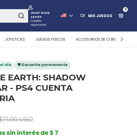
0
¡Hola!
Iniciá
MIS JUEGOS
sesión
O podés
registrarte
JOYSTICKS
JUEGOS FISICOS
ACCESORIOS DE CONSOLAS
el día
🛡️ Garantía permanente
E EARTH: SHADOW
R - PS4 CUENTA
RIA
$71.00 USD
s sin interés de $ 7