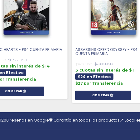
C HEARTS - PS4 CUENTA PRIMARIA
ASSASSINS CREED ODYSSEY - PS4
CUENTA PRIMARIA
$82.72 USD
 USD
$71.00 USD
$34.12 USD
tas sin interés de $14
3 cuotas sin interés de $11
en Efectivo
$24 en Efectivo
or Transferencia
$27 por Transferencia
 1200 reseñas en Google
🛡️ Garantía en todos los productos
📍 Local 