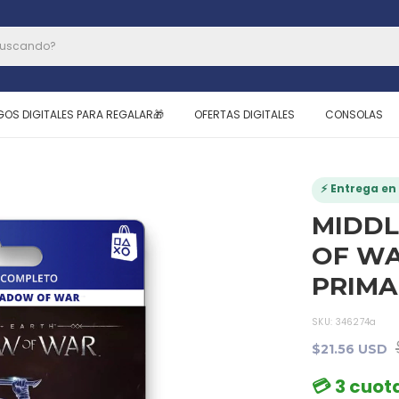
GOS DIGITALES PARA REGALAR🎁
OFERTAS DIGITALES
CONSOLAS
⚡ Entrega en 
MIDDL
OF WA
PRIMA
SKU:
346274a
$21.56 USD
💳 3 cuota