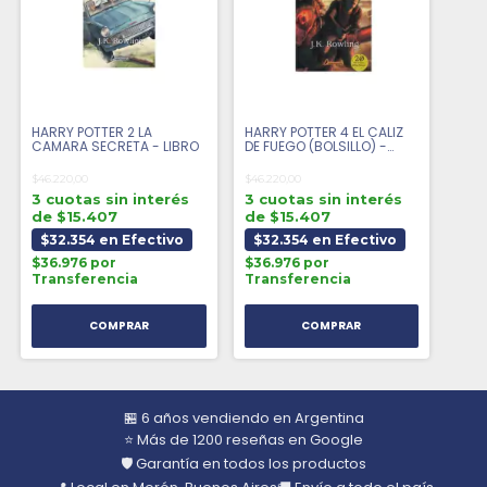
HARRY POTTER 2 LA
HARRY POTTER 4 EL CALIZ
CAMARA SECRETA - LIBRO
DE FUEGO (BOLSILLO) -
LIBRO
$46.220,00
$46.220,00
3 cuotas sin interés
3 cuotas sin interés
de $15.407
de $15.407
$32.354 en Efectivo
$32.354 en Efectivo
$36.976 por
$36.976 por
Transferencia
Transferencia
🏪 6 años vendiendo en Argentina
⭐ Más de 1200 reseñas en Google
🛡️ Garantía en todos los productos