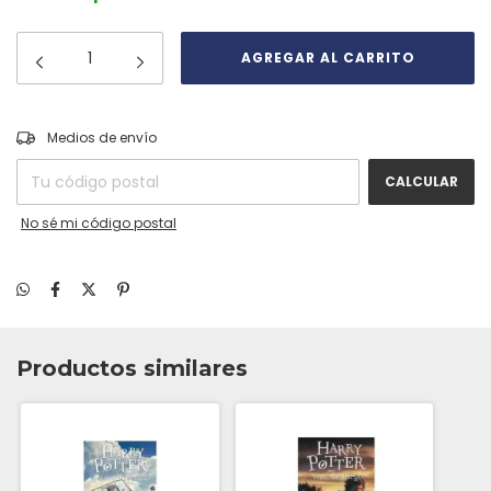
CAMBIAR CP
Entregas para el CP:
Medios de envío
CALCULAR
No sé mi código postal
Productos similares