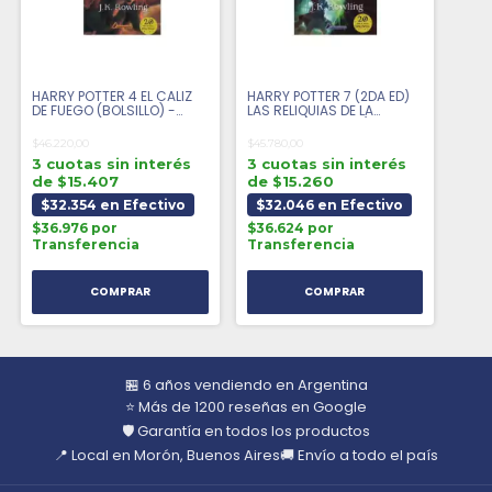
HARRY POTTER 4 EL CALIZ
HARRY POTTER 7 (2DA ED)
DE FUEGO (BOLSILLO) -
LAS RELIQUIAS DE LA
LIBRO
MUERTA (BOLSILLO) - LIBRO
$46.220,00
$45.780,00
3 cuotas sin interés
3 cuotas sin interés
de $15.407
de $15.260
$32.354 en Efectivo
$32.046 en Efectivo
$36.976 por
$36.624 por
Transferencia
Transferencia
🏪 6 años vendiendo en Argentina
⭐ Más de 1200 reseñas en Google
🛡️ Garantía en todos los productos
📍 Local en Morón, Buenos Aires
🚚 Envío a todo el país