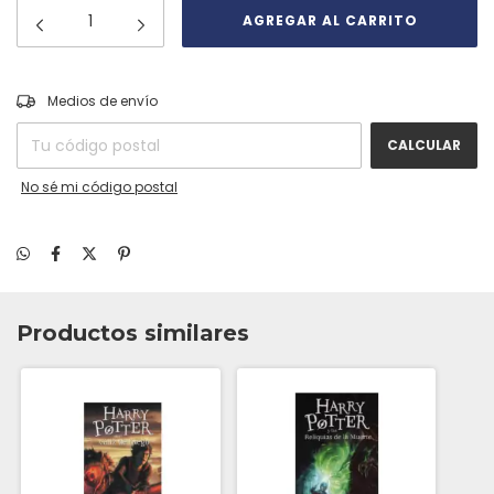
CAMBIAR CP
Entregas para el CP:
Medios de envío
CALCULAR
No sé mi código postal
Productos similares