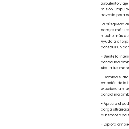
turbulento viaj
misión. Empuja
travesía para c
La búsqueda de 
parajes más rec
mucho más de l
Ayúdala a forja
construir un ca
- Siente la int
control inalám
Atsu a tus man
- Domina el arc
emoción de la b
experiencia mag
control inalámb
- Aprecia el po
carga ultrarrápi
al hermoso pais
- Explora ambie