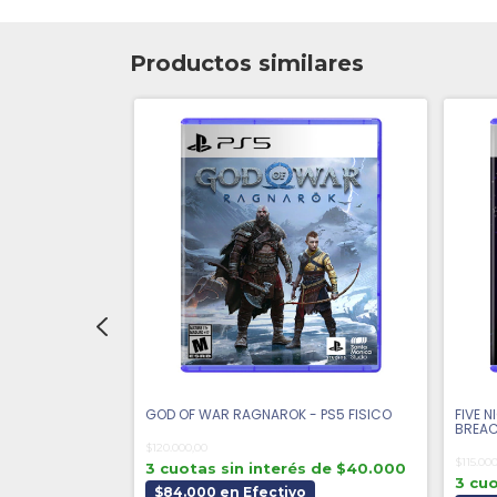
Productos similares
S5 FISICO
GOD OF WAR RAGNAROK - PS5 FISICO
FIVE N
BREAC
$120.000,00
$115.00
s de $26.318
3 cuotas sin interés de $40.000
3 cuo
$84.000 en Efectivo