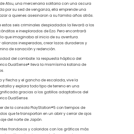
e de Atsu, una mercenaria solitaria con una oscura
da por su sed de venganza, ella emprende una
azar a quienes asesinaron a su familia años atrás.
estos seis criminales despiadados la llevará a los
ónditos e inexplorados de Ezo. Pero encontrará
o que imaginaba al inicio de su aventura.
r alianzas inesperadas, crear lazos duraderos y
mino de sanación y redención.
ensidad del combate: la respuesta háptica del
brico DualSense® lleva la mismísima katana de
os.
o y flecha y el gancho de escalada, vive la
atalla y explora todo tipo de terreno en una
nificada gracias a los gatillos adaptativos del
rico DualSense.
der de la consola PlayStation®5 con tiempos de
dos que te transportan en un abrir y cerrar de ojos
aje del norte de Japón.
ntes frondosos y coloridos con los gráficos más