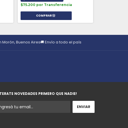
$75.200 por Transferencia
$114.100 en E
$130.400 por 
en Morón, Buenos Aires
🚚 Envío a todo el país
TERATE NOVEDADES PRIMERO QUE NADIE!