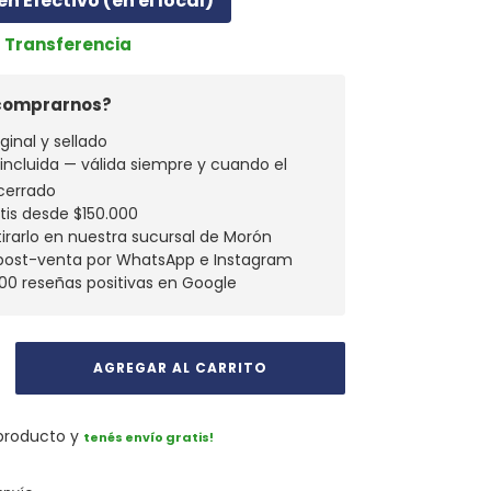
en Efectivo (en el local)
r Transferencia
 comprarnos?
ginal y sellado
a incluida — válida siempre y cuando el
cerrado
atis desde $150.000
tirarlo en nuestra sucursal de Morón
 post-venta por WhatsApp e Instagram
00 reseñas positivas en Google
 producto y
tenés envío gratis!
CAMBIAR CP
 CP: