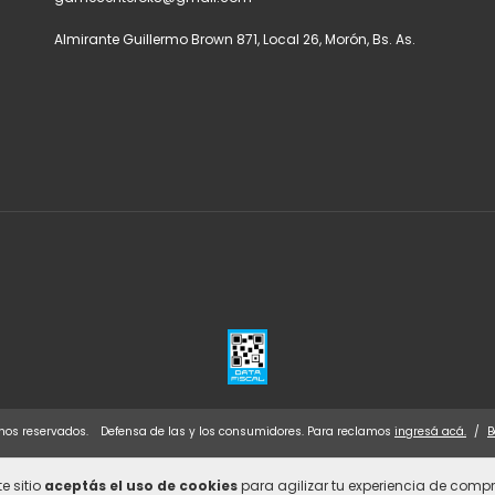
Almirante Guillermo Brown 871, Local 26, Morón, Bs. As.
hos reservados.
Defensa de las y los consumidores. Para reclamos
ingresá acá.
/
B
e sitio
aceptás el uso de cookies
para agilizar tu experiencia de compr