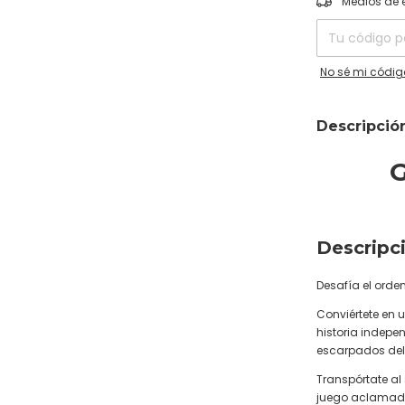
Medios de 
No sé mi códig
Descripció
Descripci
Desafía el orden
Conviértete en 
historia indep
escarpados del
Transpórtate al
juego aclamado 