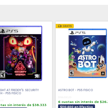
GRATIS
IGHT AT FREDDY'S: SECURITY
ASTRO BOT - PS5 FISICO
H - PS5 FISICO
$158.000,00
0,00
6 cuotas sin interés de $26
tas sin interés de $38.333
$110.600 en Efectivo