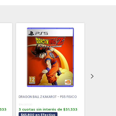
GRATIS
DRAGON BALL Z KAKAROT - PS5 FISICO
DRAGON BALL SP
FISICO
$94.000,00
.333
3 cuotas sin interés de $31.333
$163.000,00
$65.800 en Efectivo
6 cuotas sin 