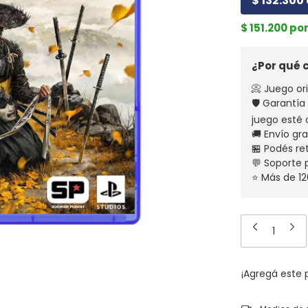
$ 132.300 
$ 151.200 po
¿Por qué
📀 Juego ori
🛡️ Garantí
juego esté 
🚚 Envío gr
🏪 Podés re
💬 Soporte
⭐ Más de 12
¡Agregá este
Entregas para el