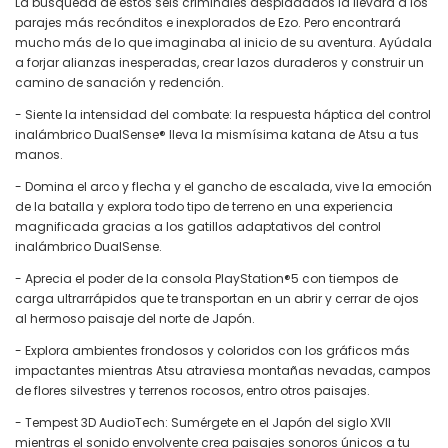
La búsqueda de estos seis criminales despiadados la llevará a los
parajes más recónditos e inexplorados de Ezo. Pero encontrará
mucho más de lo que imaginaba al inicio de su aventura. Ayúdala
a forjar alianzas inesperadas, crear lazos duraderos y construir un
camino de sanación y redención.
- Siente la intensidad del combate: la respuesta háptica del control
inalámbrico DualSense® lleva la mismísima katana de Atsu a tus
manos.
- Domina el arco y flecha y el gancho de escalada, vive la emoción
de la batalla y explora todo tipo de terreno en una experiencia
magnificada gracias a los gatillos adaptativos del control
inalámbrico DualSense.
- Aprecia el poder de la consola PlayStation®5 con tiempos de
carga ultrarrápidos que te transportan en un abrir y cerrar de ojos
al hermoso paisaje del norte de Japón.
- Explora ambientes frondosos y coloridos con los gráficos más
impactantes mientras Atsu atraviesa montañas nevadas, campos
de flores silvestres y terrenos rocosos, entro otros paisajes.
- Tempest 3D AudioTech: Sumérgete en el Japón del siglo XVII
mientras el sonido envolvente crea paisajes sonoros únicos a tu