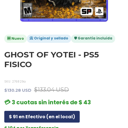
📀 Original y sellado
🛡️ Garantía incluida
🆕 Nuevo
GHOST OF YOTEI - PS5
FISICO
SKU:
276829a
$133.04 USD
$130.28 USD
💳 3 cuotas sin interés de $ 43
$ 91 en Efectivo (en el local)