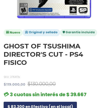
📀 Original y sellado
🛡️ Garantía incluida
🆕 Nuevo
GHOST OF TSUSHIMA
DIRECTOR'S CUT - PS4
FISICO
SKU:
276417a
$130.000,00
$119.000,00
💳 3 cuotas sin interés de $ 39.667
$ 83.300 en Efectivo (en el local)