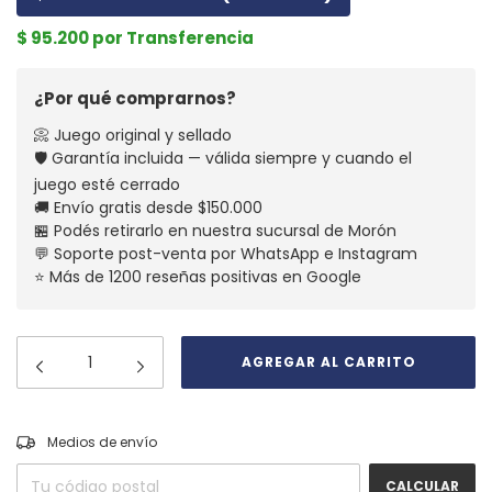
$ 95.200 por Transferencia
¿Por qué comprarnos?
📀 Juego original y sellado
🛡️ Garantía incluida — válida siempre y cuando el
juego esté cerrado
🚚 Envío gratis desde $150.000
🏪 Podés retirarlo en nuestra sucursal de Morón
💬 Soporte post-venta por WhatsApp e Instagram
⭐ Más de 1200 reseñas positivas en Google
CAMBIAR CP
Entregas para el CP:
Medios de envío
CALCULAR