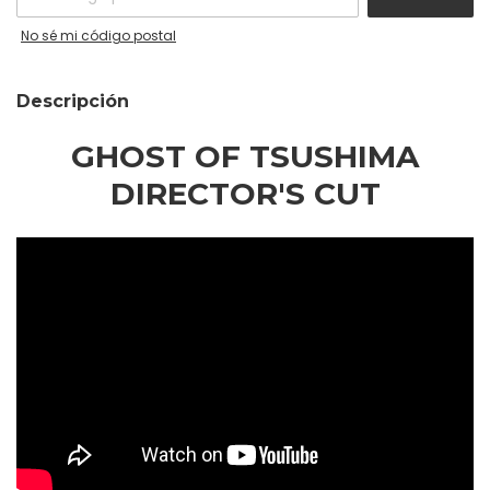
No sé mi código postal
Descripción
GHOST OF TSUSHIMA
DIRECTOR'S CUT
Descubre las maravillas ocultas de Tsushima en esta
aventura de acción en un mundo abierto creada por
Sucker Punch Productions y PlayStation Studios.
Forja un nuevo camino y emplea tácticas de guerra
poco convencionales para liberar Tsushima. Desafía a
tus enemigos con tu katana, domina el arco para
eliminar las amenazas lejanas, aprende tácticas de
sigilo para emboscar a los enemigos y explora una
nueva historia en la Isla Iki.