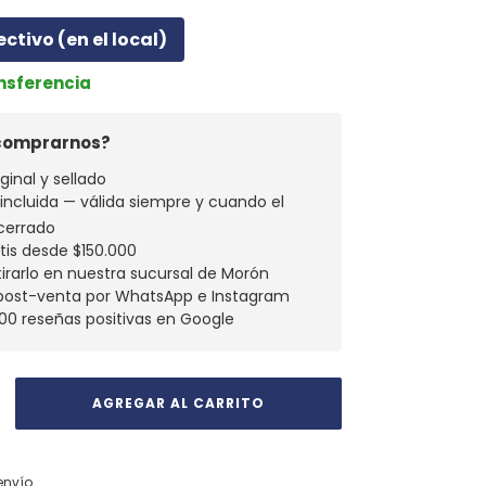
ectivo (en el local)
ansferencia
 comprarnos?
ginal y sellado
a incluida — válida siempre y cuando el
cerrado
atis desde $150.000
tirarlo en nuestra sucursal de Morón
 post-venta por WhatsApp e Instagram
00 reseñas positivas en Google
CAMBIAR CP
 CP:
envío