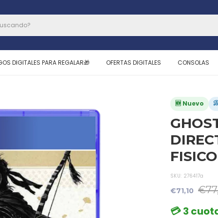
GOS DIGITALES PARA REGALAR🎁
OFERTAS DIGITALES
CONSOLAS

🆕 Nuevo
GHOST
DIREC
FISICO
SKU:
276417a
€77
€71,10
💳 3 cuota