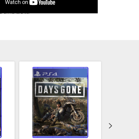
emboscar a los enemigos y explora una
en la Isla Iki.
rsión del Director incluye todo el
icional lanzado hasta la fecha y
evo:
pleto.
Isla Iki: Historia, minijuegos y tipos de
nuevos y más.
erativo online Leyendas.
e arte digital. Un punto de técnica.
e gracia de Hachiman.
de diseños de Héroe de Tsushima:
orada, diseño de espada, caballo,
s del director: El equipo creativo se ha
n un reconocido historiador japonés para