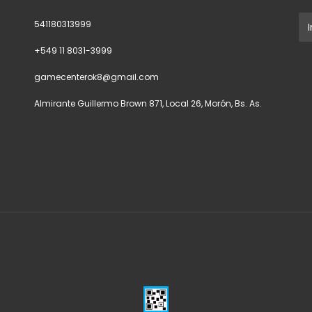
formaron com
541180313999
el camino de
poco convenc
+549 11 8031-3999
En la isla de 
gamecenterok8@gmail.com
belleza antig
Almirante Guillermo Brown 871, Local 26, Morón, Bs. As.
Aventúrate más
Japón feudal c
acción de mund
vasto territor
lugares históri
Tsushima. Exp
que muestran la
campos ondula
antiguos, alde
paz en moment
el solaz en lo