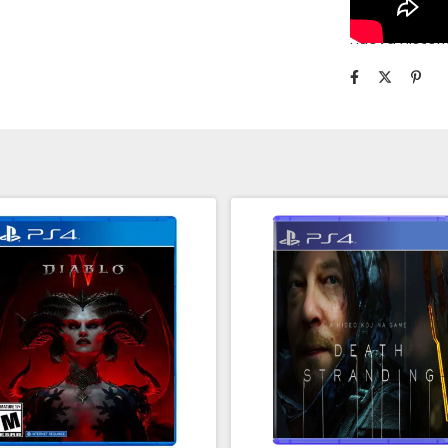
sigilo para 
nueva historia 
La edición Ve
contenido ad
contenido nu
Juego com
Expansión: 
enemigos 
Modo coop
Minilibro d
Amuleto d
Conjunto 
Máscara d
montura.
Comentario
reunido co