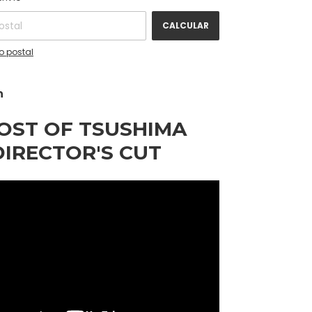
CALCULAR
o postal
n
OST OF TSUSHIMA
DIRECTOR'S CUT
 maravillas ocultas de Tsushima en esta
acción en un mundo abierto creada por
 Productions y PlayStation Studios.
vo camino y emplea tácticas de guerra
ionales para liberar Tsushima. Desafía a
 con tu katana, domina el arco para
 amenazas lejanas, aprende tácticas de