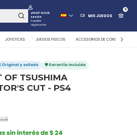
0
¡Hola!
Iniciá
MIS JUEGOS
sesión
O podés
registrarte
JOYSTICKS
JUEGOS FISICOS
ACCESORIOS DE CONSOLAS
 Original y sellado
🛡️ Garantía incluida
 OF TSUSHIMA
TOR'S CUT - PS4
,68
s sin interés de $ 24