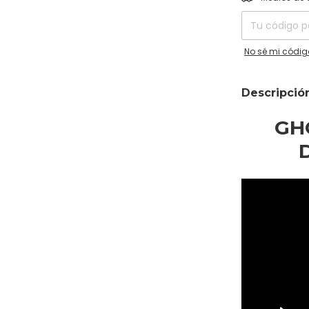
No sé mi códig
Descripció
GH
Descubre las
aventura de 
Sucker Punch
Forja un nue
poco convenc
tus enemigos
eliminar las