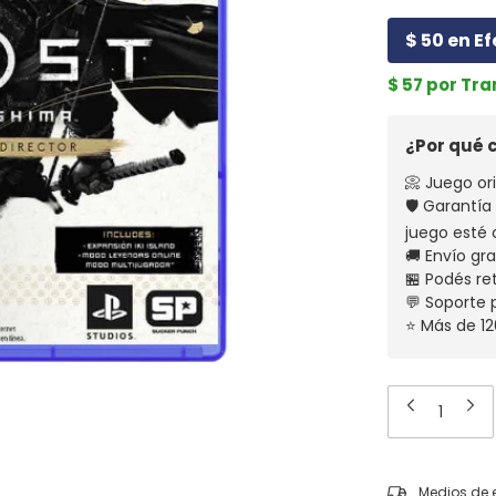
$ 50 en Ef
$ 57 por Tr
¿Por qué
📀 Juego ori
🛡️ Garantí
juego esté 
🚚 Envío gr
🏪 Podés re
💬 Soporte
⭐ Más de 12
Entregas para el
Medios de 