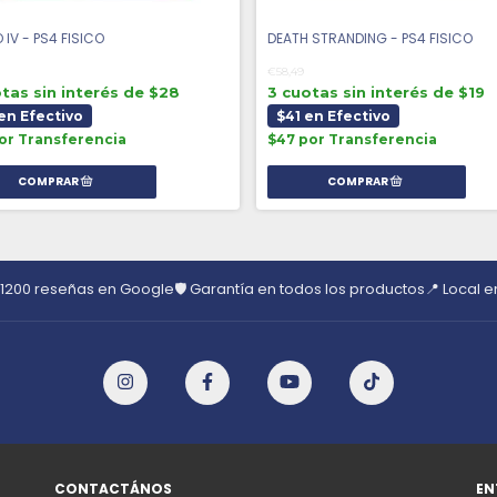
analizar 
 IV - PS4 FISICO
DEATH STRANDING - PS4 FISICO
compararlo
de inspirac
€58,49
tas sin interés de $28
3 cuotas sin interés de $19
Jin abandon
en Efectivo
$41 en Efectivo
or Transferencia
$47 por Transferencia
convertirse
A finales del
naciones ent
Oriente. La i
se interpone 
 1200 reseñas en Google
🛡️ Garantía en todos los productos
📍 Local 
gigantesca fl
despiadado 
se hunde en 
mongoles,el 
últimos sobre
hacer lo que 
proteger a su
CONTACTÁNOS
EN
obligará a ap