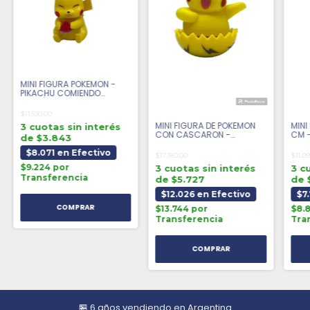
MINI FIGURA POKEMON -
PIKACHU COMIENDO
SANDÍA
$11.530,00
MINI FIGURA DE POKEMON
MINI
3 cuotas sin interés
CON CASCARON -
CM 
de $3.843
PIKACHU
SOM
$8.071 en Efectivo
$17.180,00
$11.0
$9.224 por
3 cuotas sin interés
3 c
Transferencia
de $5.727
de 
$12.026 en Efectivo
$7
$13.744 por
$8.
Transferencia
Tra
🏪 6 años vendiendo en Argentina