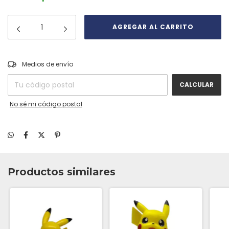
CAMBIAR CP
Entregas para el CP:
Medios de envío
CALCULAR
No sé mi código postal
Productos similares