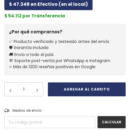
$ 47.348 en Efectivo (en el local)
$ 54.112 por Transferencia
¿Por qué comprarnos?
✅ Producto verificado y testeado antes del envío
🛡️ Garantía incluida
🚚 Envío a todo el país
💬 Soporte post-venta por WhatsApp e Instagram
⭐ Más de 1200 reseñas positivas en Google
CAMBIAR CP
Entregas para el CP:
Medios de envío
CALCULAR