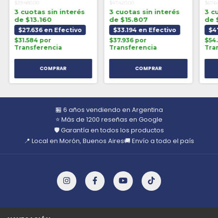
$39.480,00
$47.420,00
$67.6
3 cuotas sin interés
3 cuotas sin interés
3 c
de $13.160
de $15.807
de 
$27.636 en Efectivo
$33.194 en Efectivo
$4
$31.584 por
$37.936 por
$54.
Transferencia
Transferencia
Tra
🏪 6 años vendiendo en Argentina
⭐ Más de 1200 reseñas en Google
🛡️ Garantía en todos los productos
📍 Local en Morón, Buenos Aires
🚚 Envío a todo el país