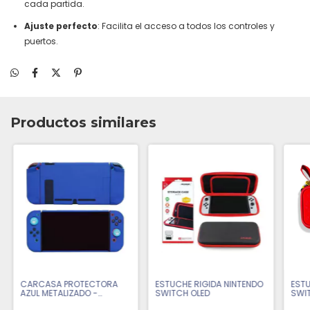
cada partida.
Ajuste perfecto
: Facilita el acceso a todos los controles y
puertos.
Productos similares
CARCASA PROTECTORA
ESTUCHE RIGIDA NINTENDO
ESTU
AZUL METALIZADO -
SWITCH OLED
SWIT
NINTENDO SWITCH