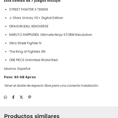
Este combo de 7 juegos incluye:
STREET FIGHTER X TEKKEN
J-Stars Victory VS+ Digital Edition
DRAGON BALL XENOVERSE
NARUTO SHIPPUDEN: Ultimate Ninja STORM Revolution
Ultra Street Fighter IV
The King of Fighters XIII
ONE PIECE Unlimited World Red
Idioma: Español
Peso: 60 GB Aprox
Tener el doble de espacio libre para una correcta instalación.
Productos similares