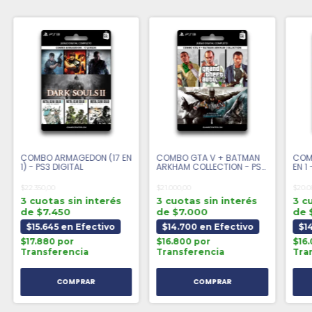
COMBO ARMAGEDON (17 EN
COMBO GTA V + BATMAN
COM
1) - PS3 DIGITAL
ARKHAM COLLECTION - PS3
EN 1
DIGITAL
$22.350,00
$21.000,00
$20.0
3 cuotas sin interés
3 cuotas sin interés
3 c
de $7.450
de $7.000
de 
$15.645 en Efectivo
$14.700 en Efectivo
$1
$17.880 por
$16.800 por
$16
Transferencia
Transferencia
Tra