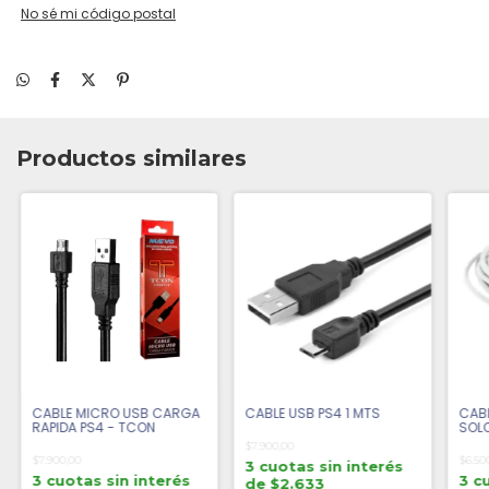
No sé mi código postal
Productos similares
CABLE MICRO USB CARGA
CABLE USB PS4 1 MTS
CABL
RAPIDA PS4 - TCON
SOL
$7.900,00
$7.900,00
$6.50
3 cuotas sin interés
3 cuotas sin interés
3 c
de $2.633