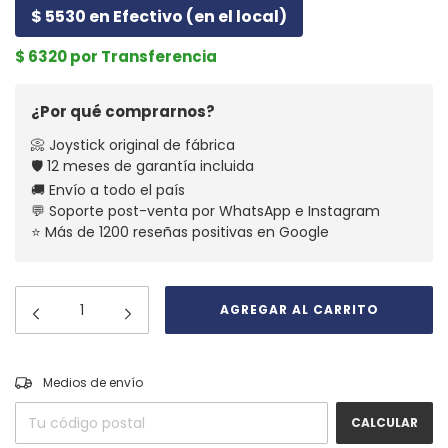
$ 5530 en Efectivo (en el local)
$ 6320 por Transferencia
¿Por qué comprarnos?
📀 Joystick original de fábrica
🛡️ 12 meses de garantía incluida
🚚 Envío a todo el país
💬 Soporte post-venta por WhatsApp e Instagram
⭐ Más de 1200 reseñas positivas en Google
CAMBIAR CP
Entregas para el CP:
Medios de envío
CALCULAR