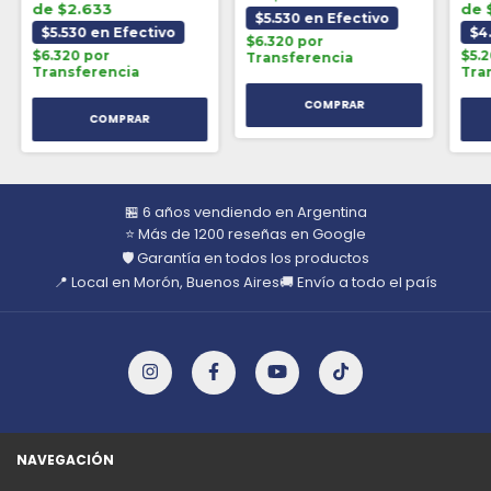
de $2.633
de 
$5.530 en Efectivo
$5.530 en Efectivo
$4
$6.320 por
$6.320 por
$5.
Transferencia
Transferencia
Tra
🏪 6 años vendiendo en Argentina
⭐ Más de 1200 reseñas en Google
🛡️ Garantía en todos los productos
📍 Local en Morón, Buenos Aires
🚚 Envío a todo el país
NAVEGACIÓN