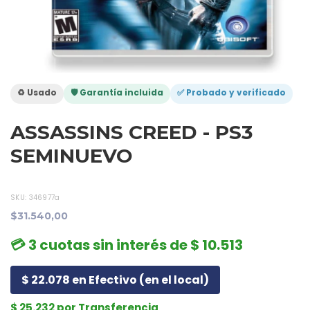
♻️ Usado
🛡️ Garantía incluida
✅ Probado y verificado
ASSASSINS CREED - PS3
SEMINUEVO
SKU:
346977a
$31.540,00
💳 3 cuotas sin interés de $ 10.513
$ 22.078 en Efectivo (en el local)
$ 25.232 por Transferencia