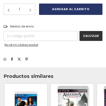
CAMBIAR CP
Entregas para el CP:
Medios de envío
CALCULAR
No sé mi código postal
Productos similares