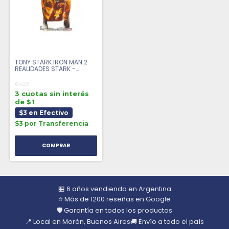
TONY STARK IRON MAN 2
REALIDADES STARK -
COMIC
€4,29
3 cuotas sin interés
de $1
$3 en Efectivo
$3 por Transferencia
🏪 6 años vendiendo en Argentina
⭐ Más de 1200 reseñas en Google
🛡️ Garantía en todos los productos
📍 Local en Morón, Buenos Aires
🚚 Envío a todo el país