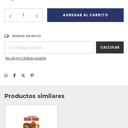
CAMBIAR CP
Entregas para el CP:
Medios de envío
CALCULAR
No sé mi código postal
Productos similares