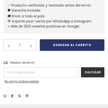
✅ Producto verificado y testeado antes del envío
🛡️ Garantía incluida
🚚 Envío a todo el país
💬 Soporte post-venta por WhatsApp e Instagram
⭐ Más de 1200 reseñas positivas en Google
CAMBIAR CP
Entregas para el CP:
Medios de envío
CALCULAR
No sé mi código postal