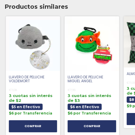
Productos similares
ALM
LLAVERO DE PELUCHE
LLAVERO DE PELUCHE
VOLDEMORT
MIGUEL ANGEL
€11,0
3 c
€7,08
€7,93
de 
3 cuotas sin interés
3 cuotas sin interés
$8
de $2
de $3
$9 
$5 en Efectivo
$6 en Efectivo
$6 por Transferencia
$6 por Transferencia