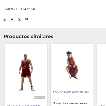
FIGURA DE 8 CM APROX
Productos similares
FIGURA SLAM DUNK RYOTA
€8,58
3 cuotas sin interés
FIGURA DE SLAM DUNK 15
MINI