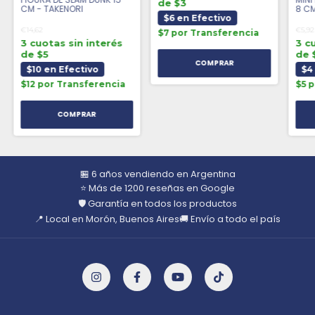
de $3
CM - TAKENORI
8 CM
$6 en Efectivo
€14,62
€5,92
$7 por Transferencia
3 cuotas sin interés
3 c
de $5
de 
$10 en Efectivo
$4
$12 por Transferencia
$5 
🏪 6 años vendiendo en Argentina
⭐ Más de 1200 reseñas en Google
🛡️ Garantía en todos los productos
📍 Local en Morón, Buenos Aires
🚚 Envío a todo el país