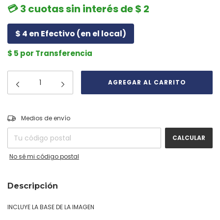
💳 3 cuotas sin interés de $ 2
$ 4 en Efectivo (en el local)
$ 5 por Transferencia
CAMBIAR CP
Entregas para el CP:
Medios de envío
CALCULAR
No sé mi código postal
Descripción
INCLUYE LA BASE DE LA IMAGEN