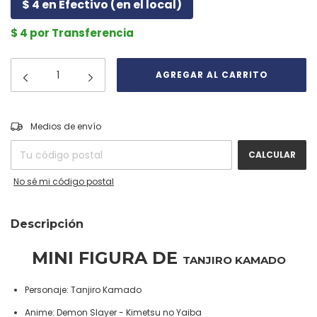
$ 4 en Efectivo (en el local)
$ 4 por Transferencia
CAMBIAR CP
Entregas para el CP:
Medios de envío
CALCULAR
No sé mi código postal
Descripción
MINI FIGURA DE
TANJIRO KAMADO
Personaje: Tanjiro Kamado
Anime: Demon Slayer - Kimetsu no Yaiba