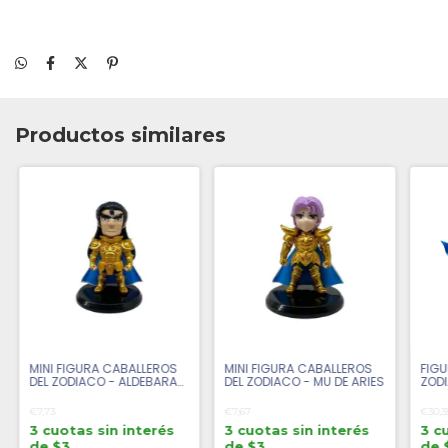
Productos similares
MINI FIGURA CABALLEROS
MINI FIGURA CABALLEROS
FIGU
DEL ZODIACO - ALDEBARAN
DEL ZODIACO - MU DE ARIES
ZODI
DE TAURO
€7,73
€7,67
€30,3
3 cuotas sin interés
3 cuotas sin interés
3 c
de $3
de $3
de 