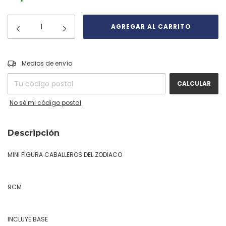
CAMBIAR CP
Entregas para el CP:
Medios de envío
CALCULAR
No sé mi código postal
Descripción
MINI FIGURA CABALLEROS DEL ZODIACO
9CM
INCLUYE BASE