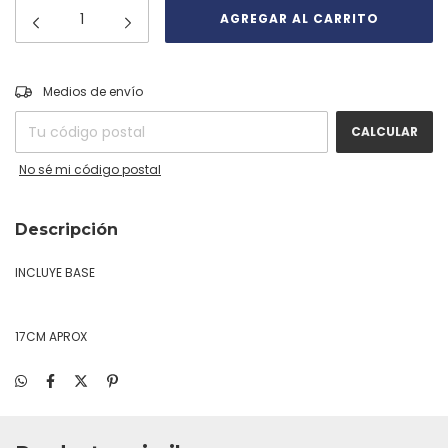
CAMBIAR CP
Entregas para el CP:
Medios de envío
CALCULAR
No sé mi código postal
Descripción
INCLUYE BASE
17CM APROX