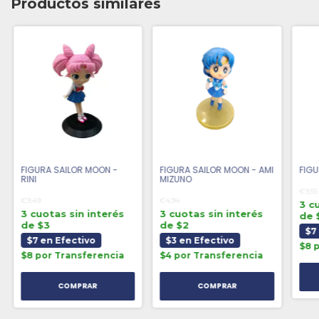
Productos similares
FIGURA SAILOR MOON -
FIGURA SAILOR MOON - AMI
FIGU
RINI
MIZUNO
€9,55
€9,49
€4,94
3 c
3 cuotas sin interés
3 cuotas sin interés
de 
de $3
de $2
$7
$7 en Efectivo
$3 en Efectivo
$8 
$8 por Transferencia
$4 por Transferencia