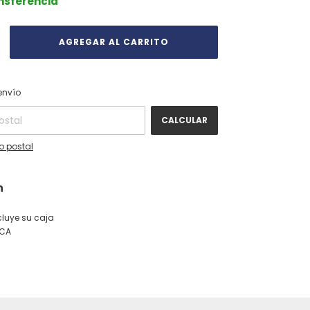
ansferencia
CAMBIAR CP
 CP:
envío
CALCULAR
o postal
n
luye su caja
ICA