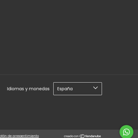
Idiomas y monedas
otón de arrepentimiento