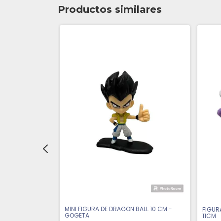
Productos similares
E 22 CM -
 de $29
MINI FIGURA DE DRAGON BALL 10 CM -
FIGUR
GOGETA
11CM
a