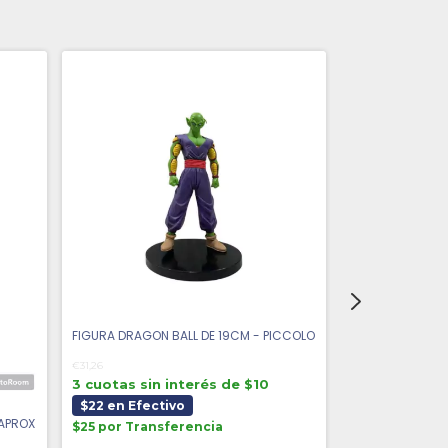
FIGURA DRAGON BALL DE 19CM - PICCOLO
FIGURA MONO O
€31,26
€31,39
3 cuotas sin interés de $10
3 cuotas sin 
$22 en Efectivo
$22 en Efect
 APROX
$25 por Transferencia
$25 por Trans