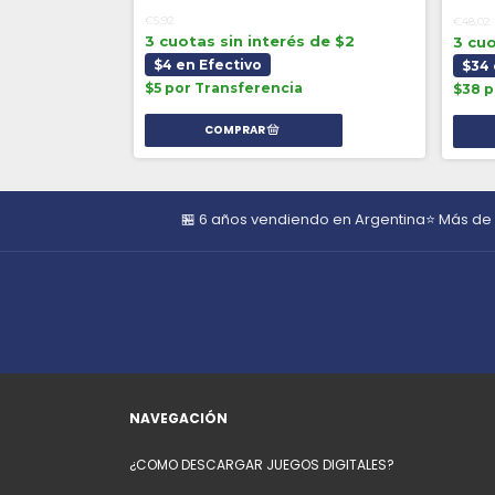
€5,92
€48,02
3 cuotas sin interés de $2
3 cuo
$4 en Efectivo
$34 
$5 por Transferencia
$38 p
🏪 6 años vendiendo en Argentina
⭐ Más de
NAVEGACIÓN
¿COMO DESCARGAR JUEGOS DIGITALES?