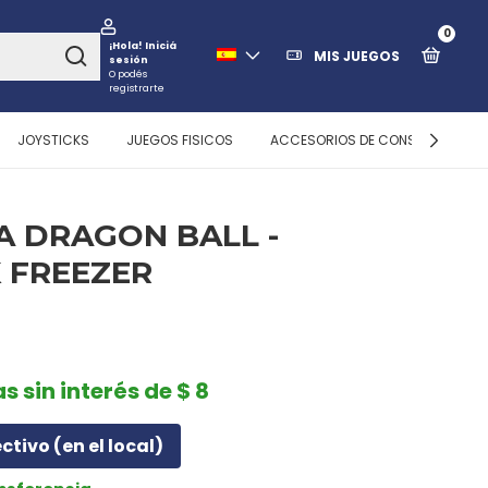
0
¡Hola!
Iniciá
MIS JUEGOS
sesión
O podés
registrarte
JOYSTICKS
JUEGOS FISICOS
ACCESORIOS DE CONSOLAS
A DRAGON BALL -
 FREEZER
s sin interés de $ 8
ectivo (en el local)