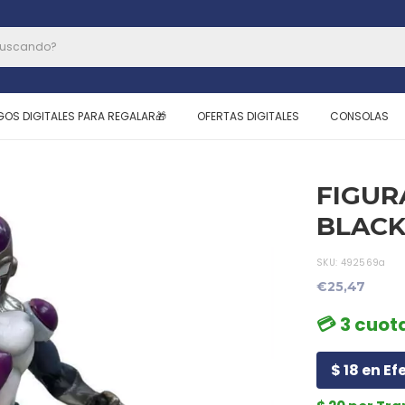
GOS DIGITALES PARA REGALAR🎁
OFERTAS DIGITALES
CONSOLAS
FIGUR
BLACK
SKU:
492569a
€25,47
💳 3 cuota
$ 18 en Ef