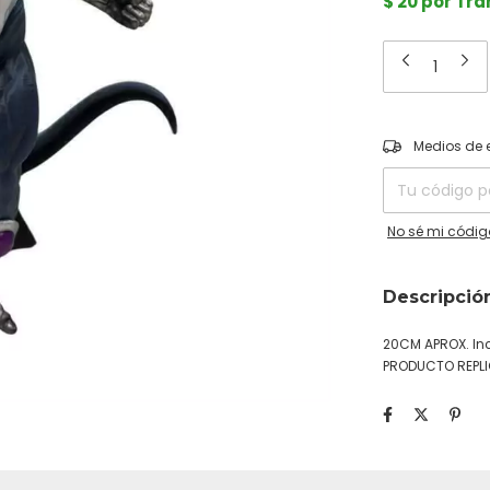
$ 20 por Tr
Entregas para el
Medios de 
No sé mi códig
Descripció
20CM APROX. Inc
PRODUCTO REPL