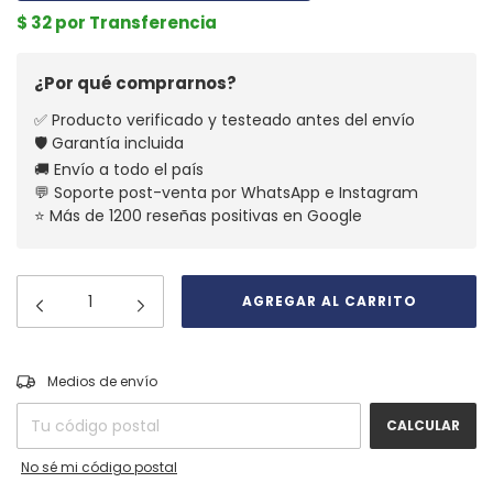
$ 32 por Transferencia
¿Por qué comprarnos?
✅ Producto verificado y testeado antes del envío
🛡️ Garantía incluida
🚚 Envío a todo el país
💬 Soporte post-venta por WhatsApp e Instagram
⭐ Más de 1200 reseñas positivas en Google
CAMBIAR CP
Entregas para el CP:
Medios de envío
CALCULAR
No sé mi código postal