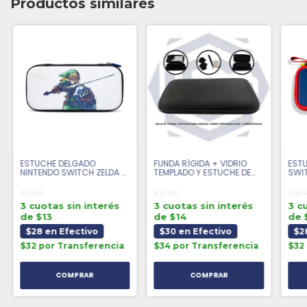
Productos similares
ESTUCHE DELGADO
FUNDA RÍGIDA + VIDRIO
ESTU
NINTENDO SWITCH ZELDA -
TEMPLADO Y ESTUCHE DE
SWIT
LINK
JUEGOS NINTENDO SWITCH
OLED
€40,42
€42,89
€40,
3 cuotas sin interés
3 cuotas sin interés
3 c
de $13
de $14
de 
$28 en Efectivo
$30 en Efectivo
$2
$32 por Transferencia
$34 por Transferencia
$32