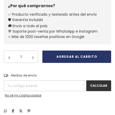
¿Por qué comprarnos?
✅ Producto verificado y testeado antes del envío
🛡️ Garantía incluida
🚚 Envío a todo el país
💬 Soporte post-venta por WhatsApp e Instagram
⭐ Más de 1200 reseñas positivas en Google
CAMBIAR CP
Entregas para el CP:
Medios de envío
CALCULAR
No sé mi código postal