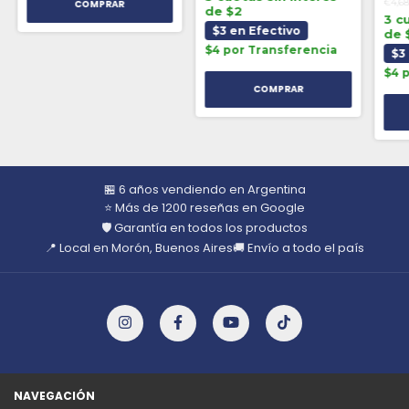
€4,6
de $2
3 c
$3 en Efectivo
de 
$4 por Transferencia
$3
$4 
🏪 6 años vendiendo en Argentina
⭐ Más de 1200 reseñas en Google
🛡️ Garantía en todos los productos
📍 Local en Morón, Buenos Aires
🚚 Envío a todo el país
NAVEGACIÓN