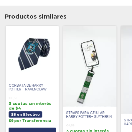
Productos similares
CORBATA DE HARRY
POTTER - RAVENCLAW
€11,31
3 cuotas sin interés
de $4
STRAPS PARA CELULAR
$8 en Efectivo
HARRY POTTER- SLYTHERIN
STRA
$9 por Transferencia
HAR
€4,68
HOG
3 cuotas sin interés