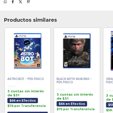
Productos similares
ASTRO BOT - PS5 FISICO
BLACK MYTH WUKONG -
GRAN
PS5 FISICO
FISI
€94,41
€94,35
3 cuotas sin interés
€73,
3 cuotas sin interés
de $31
3 c
de $31
de 
$66 en Efectivo
$66 en Efectivo
$5
$76 por Transferencia
$75 por Transferencia
$59