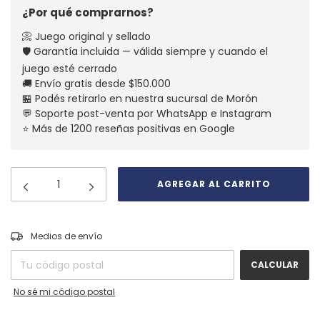
¿Por qué comprarnos?
📀 Juego original y sellado
🛡️ Garantía incluida — válida siempre y cuando el
juego esté cerrado
🚚 Envío gratis desde $150.000
🏪 Podés retirarlo en nuestra sucursal de Morón
💬 Soporte post-venta por WhatsApp e Instagram
⭐ Más de 1200 reseñas positivas en Google
CAMBIAR CP
Entregas para el CP:
Medios de envío
CALCULAR
No sé mi código postal