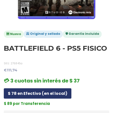
📀 Original y sellado
🛡️ Garantía incluida
🆕 Nuevo
BATTLEFIELD 6 - PS5 FISICO
SKU:
276845a
€111,74
💳 3 cuotas sin interés de $ 37
$ 78 en Efectivo (en el local)
$ 89 por Transferencia