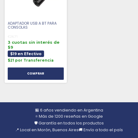
ADAPTADOR USB A BT PARA
CONSOLAS
€26,71
3 cuotas sin interés de
$9
$19 en Efectivo
$21 por Transferencia
🏪 6 años vendiendo en Argentina
⭐ Más de 1200 reseñas en Google
🛡️ Garantía en todos los productos
📍 Local en Morón, Buenos Aires
🚚 Envío a todo el país