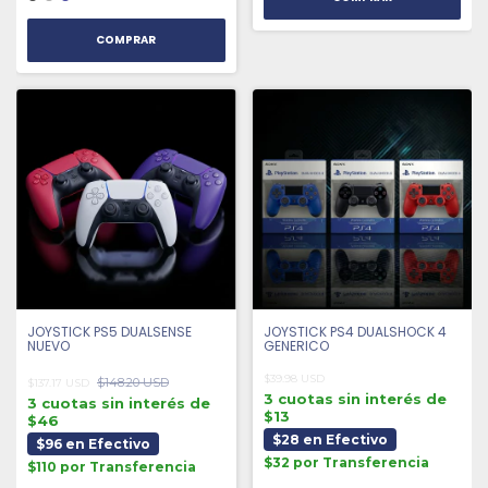
COMPRAR
JOYSTICK PS5 DUALSENSE
JOYSTICK PS4 DUALSHOCK 4
NUEVO
GENERICO
$39.98 USD
$148.20 USD
$137.17 USD
3 cuotas sin interés de
3 cuotas sin interés de
$13
$46
$28 en Efectivo
$96 en Efectivo
$32 por Transferencia
$110 por Transferencia