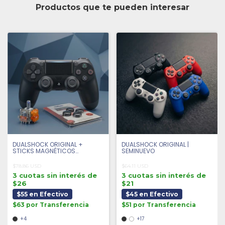
Productos que te pueden interesar
DUALSHOCK ORIGINAL +
DUALSHOCK ORIGINAL |
STICKS MAGNÉTICOS
SEMINUEVO
ANTIDRIFT + 4 GRIPS |
SEMINUEVO
$78.86 USD
$64.11 USD
3 cuotas sin interés de
3 cuotas sin interés de
$26
$21
$55 en Efectivo
$45 en Efectivo
$63 por Transferencia
$51 por Transferencia
+4
+17