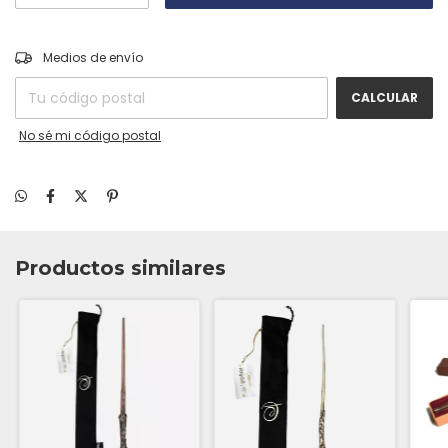
CAMBIAR CP
Entregas para el CP:
Medios de envío
CALCULAR
No sé mi código postal
Productos similares