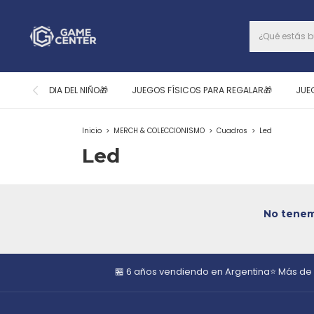
DIA DEL NIÑO🎁
JUEGOS FÍSICOS PARA REGALAR🎁
JUE
Inicio
>
MERCH & COLECCIONISMO
>
Cuadros
>
Led
Led
No tenemo
🏪 6 años vendiendo en Argentina
⭐ Más de