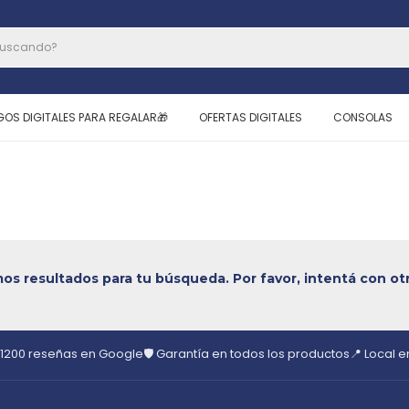
GOS DIGITALES PARA REGALAR🎁
OFERTAS DIGITALES
CONSOLAS
s resultados para tu búsqueda. Por favor, intentá con otro
 1200 reseñas en Google
🛡️ Garantía en todos los productos
📍 Local 