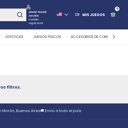
0
¡Hola!
Iniciá
MIS JUEGOS
sesión
O podés
registrarte
JOYSTICKS
JUEGOS FISICOS
ACCESORIOS DE CONSOLAS
s filtros.
en Morón, Buenos Aires
🚚 Envío a todo el país