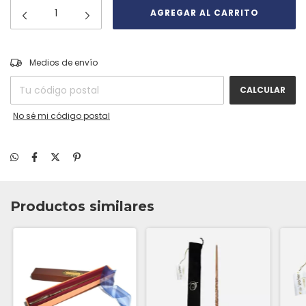
CAMBIAR CP
Entregas para el CP:
Medios de envío
CALCULAR
No sé mi código postal
Productos similares