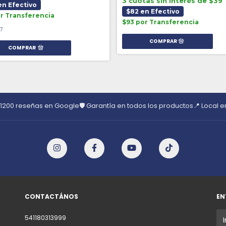
3 cuotas sin interés de $39
en Efectivo
$82 en Efectivo
or Transferencia
$93 por Transferencia
17
COMPRAR
 1200 reseñas en Google
🛡️ Garantía en todos los productos
📍 Local 
CONTACTÁNOS
EN
541180313999