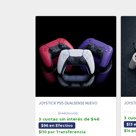
JOYSTICK PS5 DUALSENSE NUEVO
JOYSTI
$17.92 
$148.20 USD
$137.17 USD
3 cuo
3 cuotas sin interés de $46
$13 
$96 en Efectivo
$14 p
$110 por Transferencia