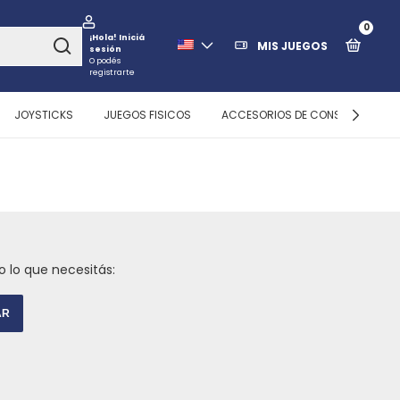
0
¡Hola!
Iniciá
MIS JUEGOS
sesión
O podés
registrarte
JOYSTICKS
JUEGOS FISICOS
ACCESORIOS DE CONSOLAS
 lo que necesitás:
AR