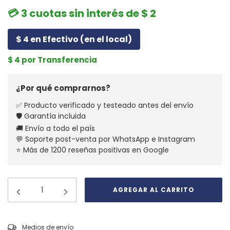
💳 3 cuotas sin interés de $ 2
$ 4 en Efectivo (en el local)
$ 4 por Transferencia
¿Por qué comprarnos?
✅ Producto verificado y testeado antes del envío
🛡️ Garantía incluida
🚚 Envío a todo el país
💬 Soporte post-venta por WhatsApp e Instagram
⭐ Más de 1200 reseñas positivas en Google
CAMBIAR CP
Entregas para el CP:
Medios de envío