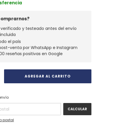
nsferencia
 comprarnos?
verificado y testeado antes del envío
 incluida
odo el país
 post-venta por WhatsApp e Instagram
00 reseñas positivas en Google
CAMBIAR CP
 CP:
envío
CALCULAR
o postal