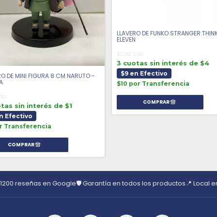
LLAVERO DE FUNKO STRANGER THINK
ELEVEN
$12.82 USD
3 cuotas sin interés de $4
$9 en Efectivo
RO DE MINI FIGURA 8 CM NARUTO -
A
$10 por Transferencia
USD
tas sin interés de $1
n Efectivo
r Transferencia
 1200 reseñas en Google
🛡️ Garantía en todos los productos
📍 Local 