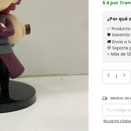
$ 4 por Tra
¿Por qué
✅ Producto 
🛡️ Garantía
🚚 Envío a t
💬 Soporte
⭐ Más de 12
Entregas para el
Medios de 
No sé mi códig