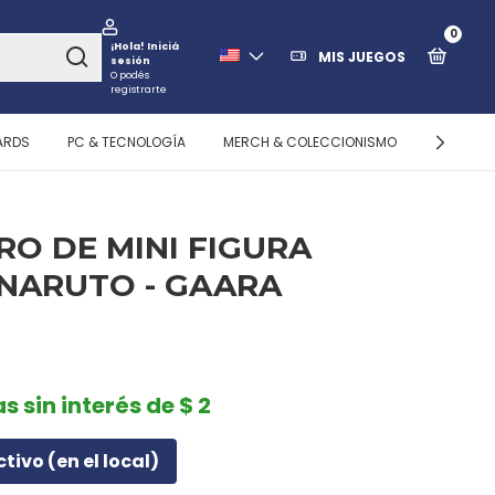
0
¡Hola!
Iniciá
MIS JUEGOS
sesión
O podés
registrarte
ARDS
PC & TECNOLOGÍA
MERCH & COLECCIONISMO
ALMACEN
RO DE MINI FIGURA
 NARUTO - GAARA
s sin interés de $ 2
ctivo (en el local)