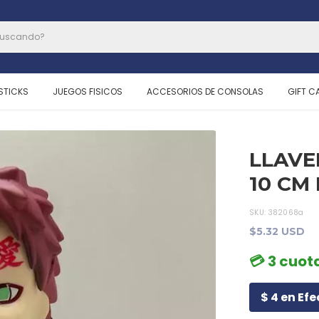
STICKS
JUEGOS FISICOS
ACCESORIOS DE CONSOLAS
GIFT C
LLAVE
10 CM
SKU:
382068a
$5.32 USD
💳 3 cuota
$ 4 en Efe