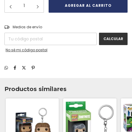
CAMBIAR CP
Entregas para el CP:
Medios de envío
CALCULAR
No sé mi código postal
Productos similares