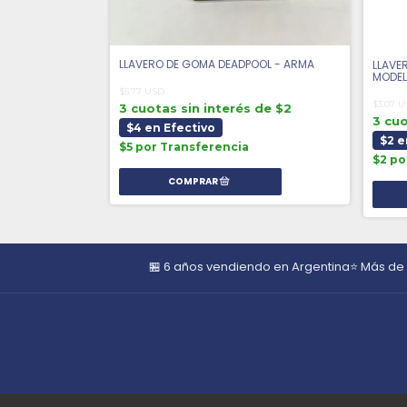
 de $1
LLAVERO DE GOMA DEADPOOL - ARMA
LLAVE
MODEL
$5.77 USD
$3.07 
3 cuotas sin interés de $2
3 cuo
$4 en Efectivo
$2 e
$5 por Transferencia
$2 po
🏪 6 años vendiendo en Argentina
⭐ Más de