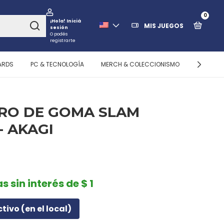
0
¡Hola!
Iniciá
MIS JUEGOS
sesión
O podés
registrarte
ARDS
PC & TECNOLOGÍA
MERCH & COLECCIONISMO
ALMACEN
RO DE GOMA SLAM
- AKAGI
s sin interés de $ 1
ctivo (en el local)