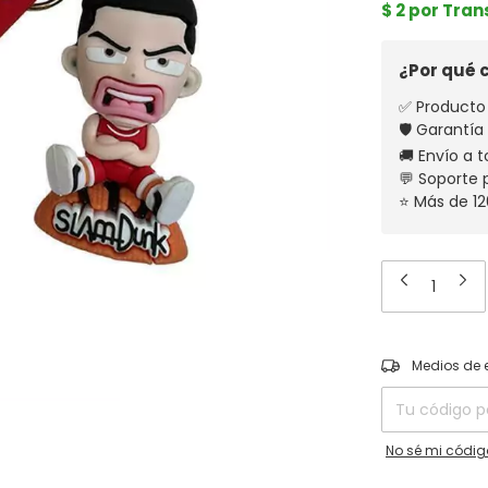
$ 2 por Tra
¿Por qué
✅ Producto 
🛡️ Garantía
🚚 Envío a t
💬 Soporte
⭐ Más de 12
Entregas para el
Medios de 
No sé mi códig