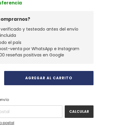
nsferencia
 comprarnos?
verificado y testeado antes del envío
 incluida
odo el país
 post-venta por WhatsApp e Instagram
00 reseñas positivas en Google
CAMBIAR CP
 CP:
envío
CALCULAR
o postal