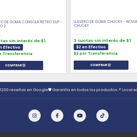
LLAVERO DE GOMA CHUCKY - NOVIA
RO DE GOMA CONSOLA RETRO SUP -
CHUCKY
O 2
$3.07 USD
USD
3 cuotas sin interés de $1
tas sin interés de $1
$2 en Efectivo
n Efectivo
$2 por Transferencia
r Transferencia
 1200 reseñas en Google
🛡️ Garantía en todos los productos
📍 Local 