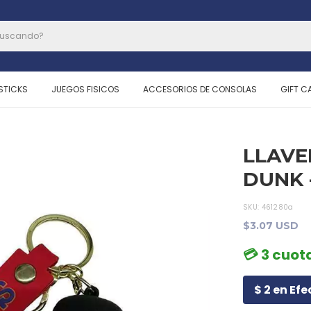
STICKS
JUEGOS FISICOS
ACCESORIOS DE CONSOLAS
GIFT C
LLAVE
DUNK 
SKU:
461280a
$3.07 USD
💳 3 cuota
$ 2 en Efe