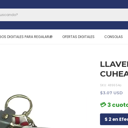
GOS DIGITALES PARA REGALAR🎁
OFERTAS DIGITALES
CONSOLAS
LLAVE
CUHE
SKU:
489654a
$3.07 USD
💳 3 cuota
$ 2 en Efe