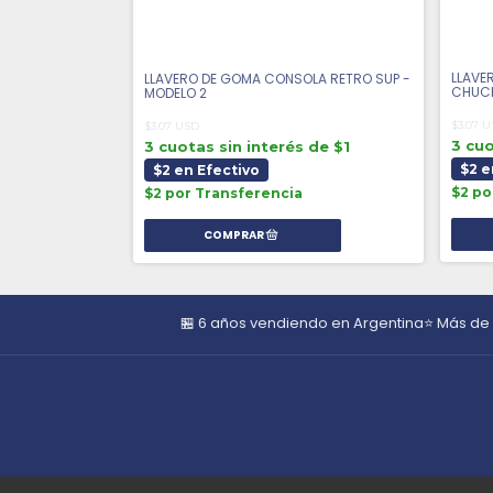
 de $1
LLAVE
LLAVERO DE GOMA CONSOLA RETRO SUP -
CHUC
MODELO 2
$3.07 
$3.07 USD
3 cuo
3 cuotas sin interés de $1
$2 e
$2 en Efectivo
$2 po
$2 por Transferencia
🏪 6 años vendiendo en Argentina
⭐ Más de