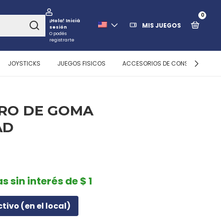
0
¡Hola!
Iniciá
MIS JUEGOS
sesión
O podés
registrarte
JOYSTICKS
JUEGOS FISICOS
ACCESORIOS DE CONSOLAS
RO DE GOMA
AD
s sin interés de $ 1
ctivo (en el local)