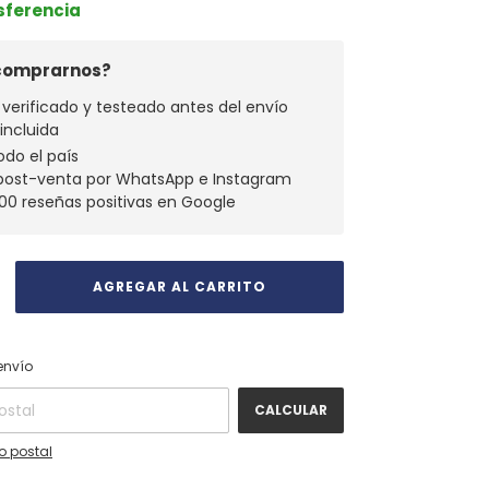
nsferencia
 comprarnos?
verificado y testeado antes del envío
 incluida
odo el país
 post-venta por WhatsApp e Instagram
00 reseñas positivas en Google
CAMBIAR CP
 CP:
envío
CALCULAR
o postal