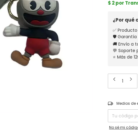
$ 2 por Tra
¿Por qué
✅ Producto 
🛡️ Garantía
🚚 Envío a t
💬 Soporte
⭐ Más de 12
Entregas para el
Medios de 
No sé mi códig