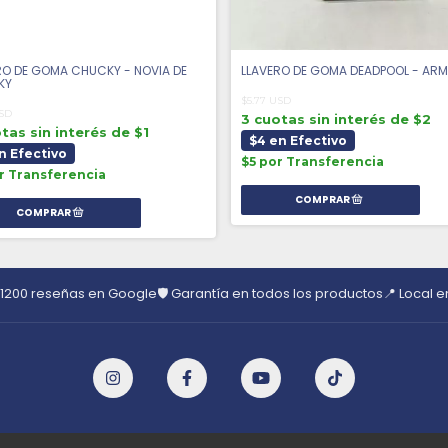
RO DE GOMA CHUCKY - NOVIA DE
LLAVERO DE GOMA DEADPOOL - AR
KY
$5.77 USD
USD
3 cuotas sin interés de $2
tas sin interés de $1
$4 en Efectivo
n Efectivo
$5 por Transferencia
r Transferencia
 1200 reseñas en Google
🛡️ Garantía en todos los productos
📍 Local 