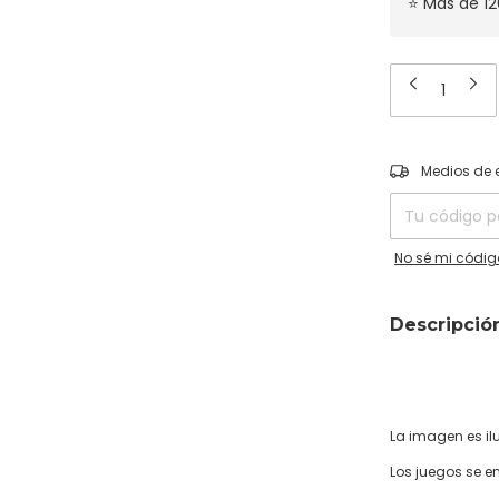
⭐ Más de 12
Entregas para el
Medios de 
No sé mi códig
Descripció
La imagen es ilu
Los juegos se e