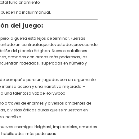
 total funcionamiento.
 pueden no incluir manual.
ión del juego:
, pero la guerra está lejos de terminar. Fuerzas
ontado un contraataque devastador, provocando
e ISA del planeta Helghan. Nuevos batallones
cen, armados con armas más poderosas, las
 encuentran rodeadas, superadas en número y
de campaña para un jugador, con un argumento
, intensa acción y una narrativa mejorada –
 a una talentosa voz de Hollywood
no a través de enormes y diversos ambientes de
cas, a vistas árticas duras que se muestran en
co increíble
a nuevos enemigos Helghast, implacables, armados
 habilidades más poderosas