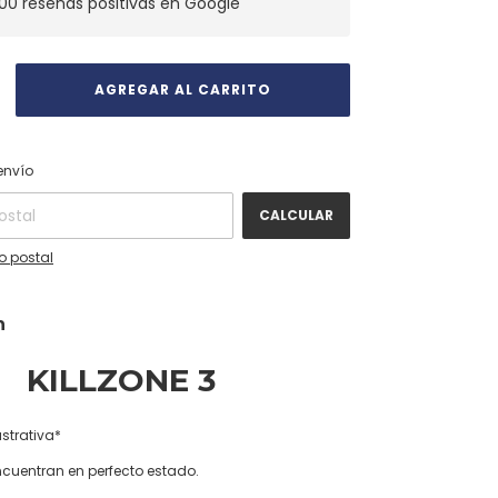
00 reseñas positivas en Google
CAMBIAR CP
 CP:
envío
CALCULAR
o postal
n
KILLZONE 3
strativa*
ncuentran en perfecto estado.