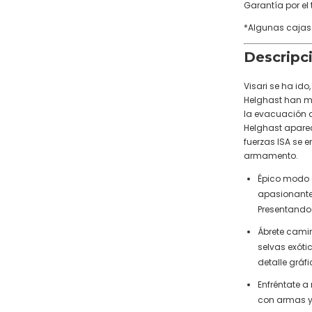
Garantía por el
*Algunas cajas
Descripc
Visari se ha ido
Helghast han m
la evacuación d
Helghast apare
fuerzas ISA se
armamento.
Épico modo 
apasionante
Presentando
Ábrete cami
selvas exóti
detalle gráfi
Enfréntate 
con armas y