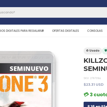
GOS DIGITALES PARA REGALAR🎁
OFERTAS DIGITALES
CONSOLAS
♻️ Usado

KILLZO
SEMI
SKU:
276739a
$23.31 USD
💳 3 cuota
$ 16 en Ef