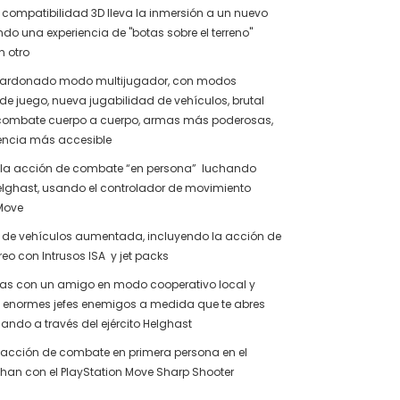
compatibilidad 3D lleva la inmersión a un nuevo
endo una experiencia de "botas sobre el terreno"
 otro
alardonado modo multijugador, con modos
de juego, nueva jugabilidad de vehículos, brutal
combate cuerpo a cuerpo, armas más poderosas,
iencia más accesible
 la acción de combate “en persona” luchando
elghast, usando el controlador de movimiento
Move
 de vehículos aumentada, incluyendo la acción de
o con Intrusos ISA y jet packs
zas con un amigo en modo cooperativo local y
a enormes jefes enemigos a medida que te abres
ndo a través del ejército Helghast
 acción de combate en primera persona en el
han con el PlayStation Move Sharp Shooter