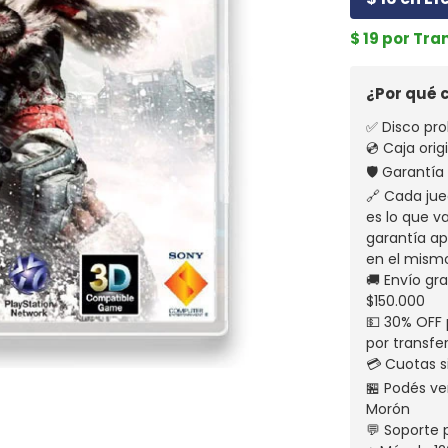
$ 19 por Tra
¿Por qué
✅ Disco pro
💿 Caja ori
🛡️ Garantí
🔗 Cada jue
es lo que v
garantía apl
en el mism
🚚 Envío gr
$150.000
💵 30% OFF 
por transfe
💳 Cuotas s
🏪 Podés ven
Morón
💬 Soporte