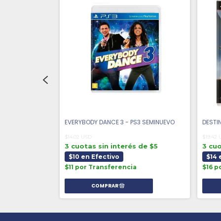
EMINUEVO
EVERYBODY DANCE 3 - PS3 SEMINUEVO
DESTI
$14.02 USD
$19.42
 de $5
3 cuotas sin interés de $5
3 cuo
$10 en Efectivo
$14 
a
$11 por Transferencia
$16 p