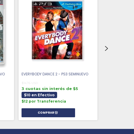
EVO
EVERYBODY DANCE 2 - PS3 SEMINUEVO
EVERYBODY DANC
$14.76 USD
$14.02 USD
3 cuotas sin interés de $5
3 cuotas sin 
$10 en Efectivo
$10 en Efect
$12 por Transferencia
$11 por Trans