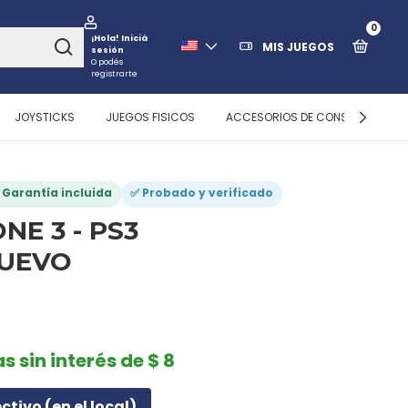
0
¡Hola!
Iniciá
MIS JUEGOS
sesión
O podés
registrarte
JOYSTICKS
JUEGOS FISICOS
ACCESORIOS DE CONSOLAS
️ Garantía incluida
✅ Probado y verificado
NE 3 - PS3
NUEVO
s sin interés de $ 8
ectivo (en el local)