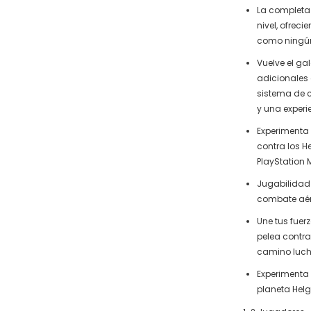
La completa 
nivel, ofreci
como ningún
Vuelve el g
adicionales 
sistema de 
y una exper
Experimenta
contra los H
PlayStation 
Jugabilidad
combate aére
Une tus fuer
pelea contr
camino lucha
Experimenta
planeta Helg