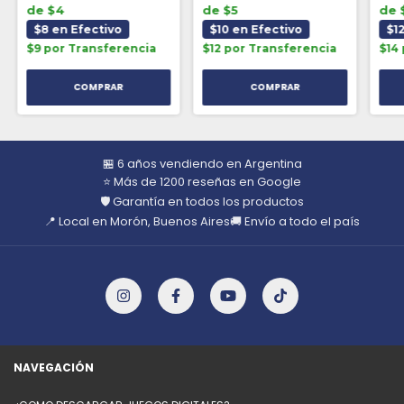
de $4
de $5
de 
$8 en Efectivo
$10 en Efectivo
$1
$9 por Transferencia
$12 por Transferencia
$14
🏪 6 años vendiendo en Argentina
⭐ Más de 1200 reseñas en Google
🛡️ Garantía en todos los productos
📍 Local en Morón, Buenos Aires
🚚 Envío a todo el país
NAVEGACIÓN