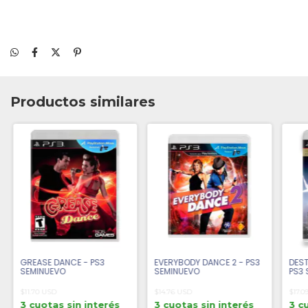
Productos similares
GREASE DANCE - PS3
EVERYBODY DANCE 2 - PS3
DEST
SEMINUEVO
SEMINUEVO
PS3 
$11.70 USD
$14.76 USD
$17.0
3 cuotas sin interés
3 cuotas sin interés
3 c