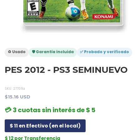
♻️ Usado
🛡️ Garantía incluida
✅ Probado y verificado
PES 2012 - PS3 SEMINUEVO
SKU:
277011a
$15.16 USD
💳 3 cuotas sin interés de $ 5
$ 11 en Efectivo (en el local)
$ 12 por Transferencia