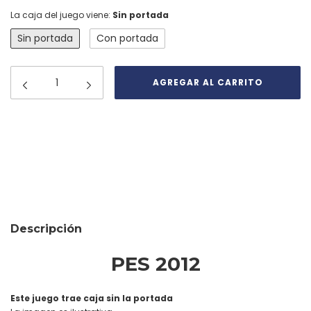
La caja del juego viene:
Sin portada
Sin portada
Con portada
Medios de envío
CAMBIAR CP
Entregas para el CP:
CALCULAR
Descripción
PES 2012
Este juego trae caja sin la portada