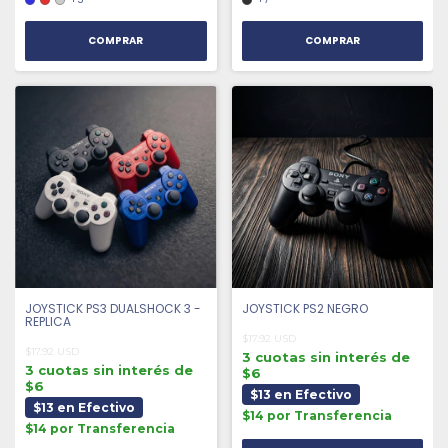
COMPRAR
COMPRAR
JOYSTICK PS3 DUALSHOCK 3 -
JOYSTICK PS2 NEGRO
REPLICA
$17.92 USD
$17.92 USD
3 cuotas sin interés de
3 cuotas sin interés de
$6
$6
$13 en Efectivo
$13 en Efectivo
$14 por Transferencia
$14 por Transferencia