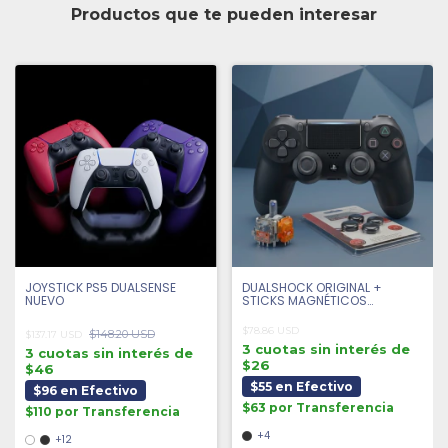
Productos que te pueden interesar
JOYSTICK PS5 DUALSENSE
DUALSHOCK ORIGINAL +
NUEVO
STICKS MAGNÉTICOS
ANTIDRIFT + 4 GRIPS |
SEMINUEVO
$78.86 USD
$148.20 USD
$137.17 USD
3 cuotas sin interés de
3 cuotas sin interés de
$26
$46
$55 en Efectivo
$96 en Efectivo
$63 por Transferencia
$110 por Transferencia
+4
+12