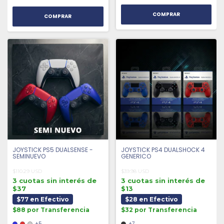
COMPRAR
COMPRAR
JOYSTICK PS5 DUALSENSE -
JOYSTICK PS4 DUALSHOCK 4
SEMINUEVO
GENERICO
$110.29 USD
$39.98 USD
3 cuotas sin interés de
3 cuotas sin interés de
$37
$13
$77 en Efectivo
$28 en Efectivo
$88 por Transferencia
$32 por Transferencia
+5
+7